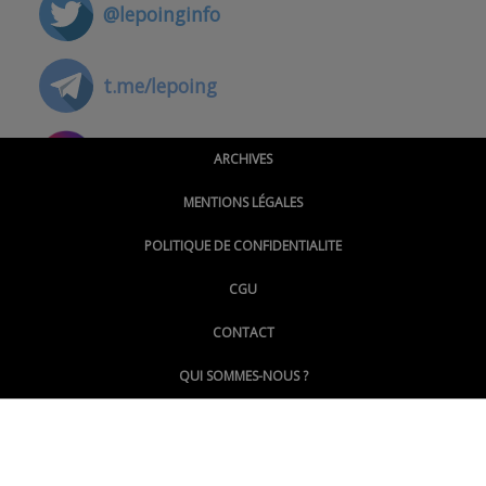
@lepoinginfo
t.me/lepoing
@montpellierpoinginfo
ARCHIVES
MENTIONS LÉGALES
@lepoinginfo.bsky.social
POLITIQUE DE CONFIDENTIALITE
CGU
@LePoingMontpellier
CONTACT
QUI SOMMES-NOUS ?