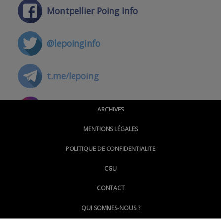
Montpellier Poing Info
@lepoinginfo
t.me/lepoing
@montpellierpoinginfo
ARCHIVES
MENTIONS LÉGALES
@lepoinginfo.bsky.social
POLITIQUE DE CONFIDENTIALITE
CGU
@LePoingMontpellier
CONTACT
QUI SOMMES-NOUS ?