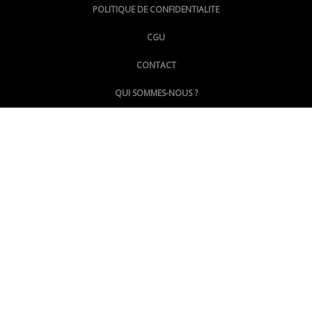
POLITIQUE DE CONFIDENTIALITE
CGU
@LePoingMontpellier
CONTACT
QUI SOMMES-NOUS ?