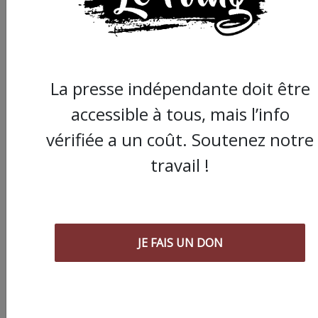
d’être aux ordres de Bolloré et de
ses amis… Pourvu que ça dure ! Ça
tombe bien, ça ne tient qu’à vous :
La presse indépendante doit être
JE FAIS UN DON
accessible à tous, mais l’info
vérifiée a un coût. Soutenez notre
travail !
Partager
cet article :
JE FAIS UN DON
ARTICLE SUIVANT :