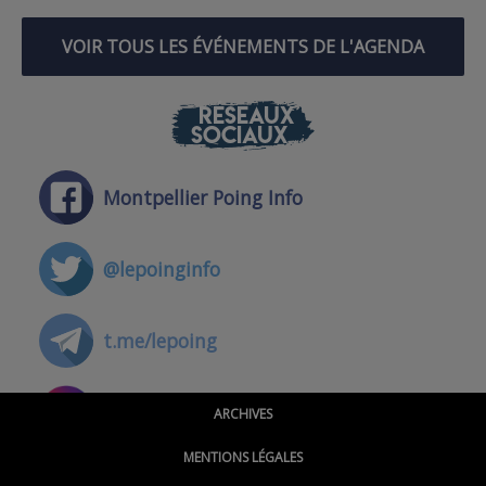
VOIR TOUS LES ÉVÉNEMENTS DE L'AGENDA
RÉSEAUX
SOCIAUX
Montpellier Poing Info
@lepoinginfo
t.me/lepoing
@montpellierpoinginfo
ARCHIVES
MENTIONS LÉGALES
@lepoinginfo.bsky.social