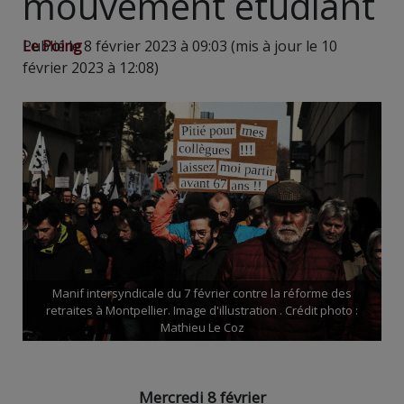
mouvement étudiant
Le Poing
Publié le 8 février 2023 à 09:03 (mis à jour le 10
février 2023 à 12:08)
Manif intersyndicale du 7 février contre la réforme des
retraites à Montpellier. Image d'illustration . Crédit photo :
Mathieu Le Coz
Mercredi 8 février