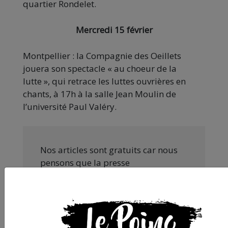
quartier Rondelet.
Mercredi 15 février
Montpellier : la Compagnie des Oeillets
jouera son spectacle « au choeur de la
lutte », qui retrace les luttes ouvrières en
chants, à 17h à la salle Jean Moulin de
l’université Paul Valéry.
Nos articles sont gratuits car nous
pensons que la presse
indépendante doit être accessible à
toutes et tous. Pourtant, produire
une information engagée et de
qualité nécessite du temps et de
l’argent, surtout quand on refuse