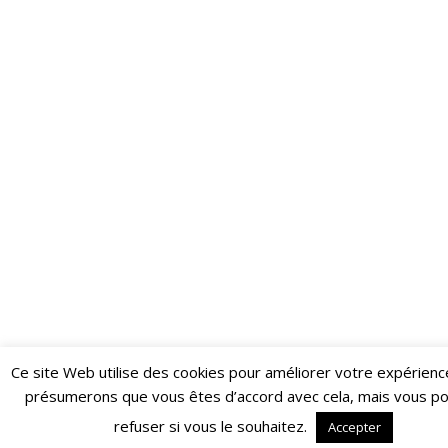
Ce site Web utilise des cookies pour améliorer votre expérienc
Restez informé·e des dernières actualités du Poing !
présumerons que vous êtes d’accord avec cela, mais vous p
ABONNEZ-VOUS À LA NEWSLETTER
refuser si vous le souhaitez.
Accepter