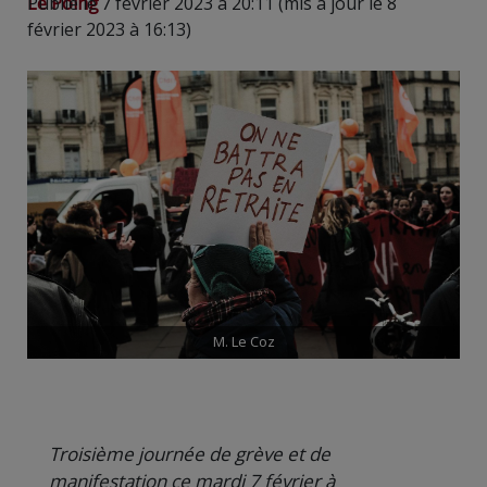
Le Poing
Publié le 7 février 2023 à 20:11 (mis à jour le 8
février 2023 à 16:13)
M. Le Coz
Troisième journée de grève et de
manifestation ce mardi 7 février à