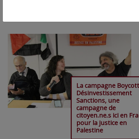
ARTICLE SUIVANT :
La campagne Boycot
Désinvestissement
Sanctions, une
campagne de
citoyen.ne.s ici en Fr
pour la justice en
Palestine