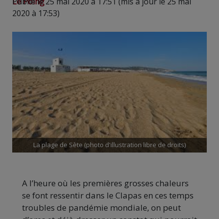
Le Poing
Publié le 25 mai 2020 à 17:51 (mis à jour le 25 mai
2020 à 17:53)
La plage de Sète (photo d'illustration libre de droits)
A l’heure où les premières grosses chaleurs
se font ressentir dans le Clapas en ces temps
troubles de pandémie mondiale, on peut