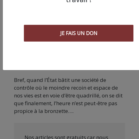
fermés.
Comme ces fameux centres
commerciaux, ou les rames de métro et leur
cohorte de premiers de corvée, que le
gouvernement presse de se remettre en
JE FAIS UN DON
branle au nom de la “raison” économique. »
Les plages étant des espaces vastes et aérés,
on en vient à se demander si le
gouvernement n’est pas en train d’avancer
les congés payés de certains policiers…
Bref, quand l’État bâtit une société de
contrôle où le moindre recoin et espace de
nos vies est en voie d’être quadrillé, on se dit
que finalement, l’heure n’est peut-être pas
propice à la bronzette….
Nos articles sont gratuits car nous