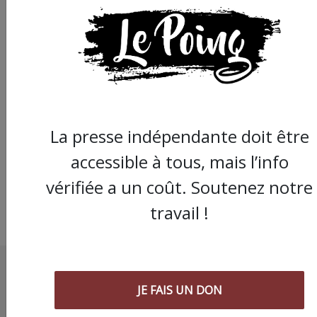
Montpellier : les sout
à la Palestine dénonc
une "instrumentalisa
de l'antisémitisme"
La presse indépendante doit être
accessible à tous, mais l’info
vérifiée a un coût. Soutenez notre
travail !
JE FAIS UN DON