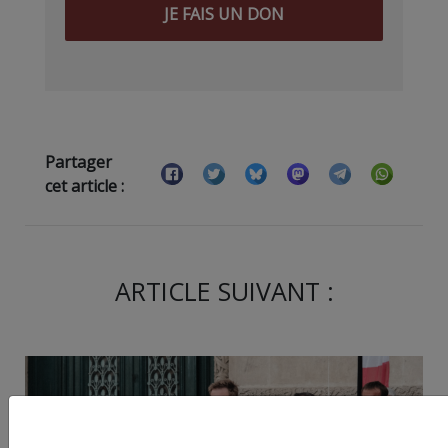
JE FAIS UN DON
Partager
cet article :
ARTICLE SUIVANT :