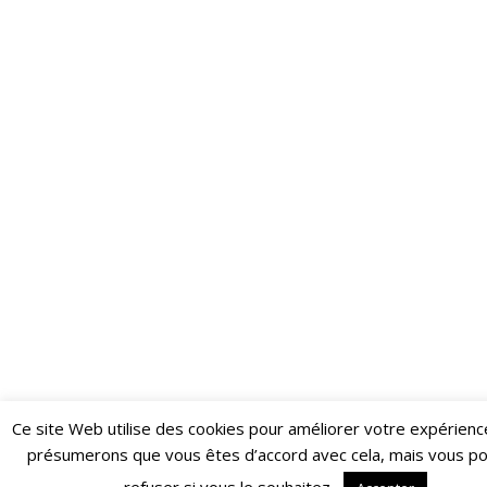
Ce site Web utilise des cookies pour améliorer votre expérienc
Restez informé·e des dernières actualités du Poing !
présumerons que vous êtes d’accord avec cela, mais vous p
ABONNEZ-VOUS À LA NEWSLETTER