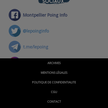
SOCIAUX
Montpellier Poing Info
@lepoinginfo
t.me/lepoing
@montpellierpoinginfo
ARCHIVES
MENTIONS LÉGALES
@lepoinginfo.bsky.social
POLITIQUE DE CONFIDENTIALITE
CGU
@LePoingMontpellier
CONTACT