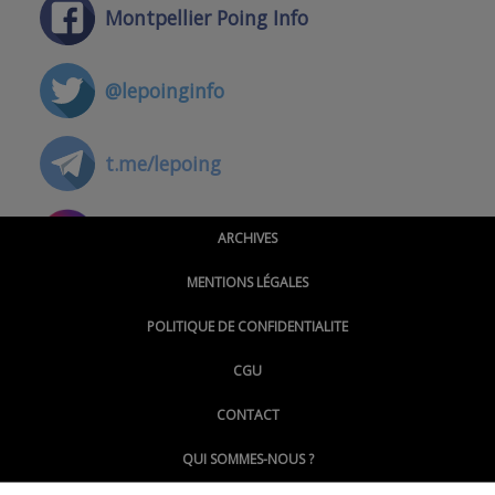
Montpellier Poing Info
@lepoinginfo
t.me/lepoing
@montpellierpoinginfo
ARCHIVES
MENTIONS LÉGALES
@lepoinginfo.bsky.social
POLITIQUE DE CONFIDENTIALITE
CGU
@LePoingMontpellier
CONTACT
QUI SOMMES-NOUS ?