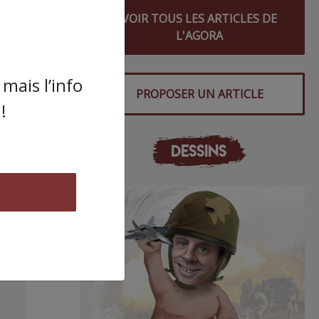
étant
VOIR TOUS LES ARTICLES DE
endre
L'AGORA
 leur
mais l’info
PROPOSER UN ARTICLE
!
e 300
re le
DESSINS
 pour
se du
s