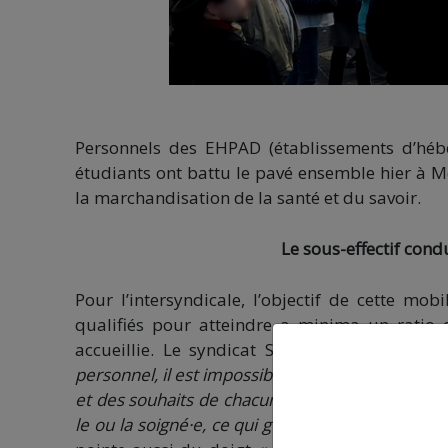
Personnels des EHPAD (établissements d’héb
étudiants ont battu le pavé ensemble hier à Mo
la marchandisation de la santé et du savoir.
Le sous-effectif condu
Pour l’intersyndicale, l’objectif de cette mo
qualifiés pour atteindre a minima un ratio 
accueillie. Le syndicat Sud Santé dénonce u
personnel, il est impossible de travailler sur la r
et des souhaits de chacune des personnes âgée
le ou la soigné·e, ce qui génère frustration et cu