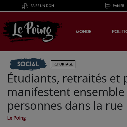
FAIRE UN DON
PANIER
MONDE
POLITI
Social
REPORTAGE
Étudiants, retraités e
manifestent ensemble 
personnes dans la rue
Le Poing