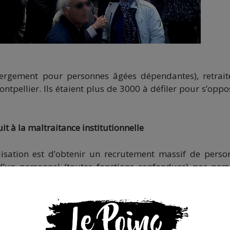
ergement pour personnes âgées dépendantes), retrait
ntpellier. Ils étaient plus de 3000 à défiler pour s’oppo
it à la maltraitance institutionnelle
bilisation est d’obtenir un recrutement massif de perso
d’un personnel (toutes fonctions confondues) par per
ne situation
«
inacceptable »
:
«
Au regard du manqu
elation à l’autre, sur l’écoute, sur la prise en compte des b
s.
[…]
Le manque de temps conduit à écourter l’échange
lpabilité avec la crainte de devenir maltraitant·e »
. Le syn