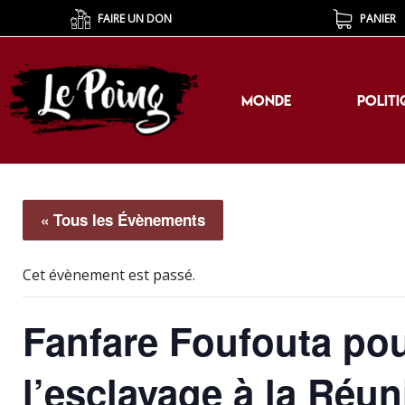
FAIRE UN DON
PANIER
MONDE
POLITI
MONDE
POLITI
« Tous les Évènements
Cet évènement est passé.
Fanfare Foufouta pour
l’esclavage à la Réu