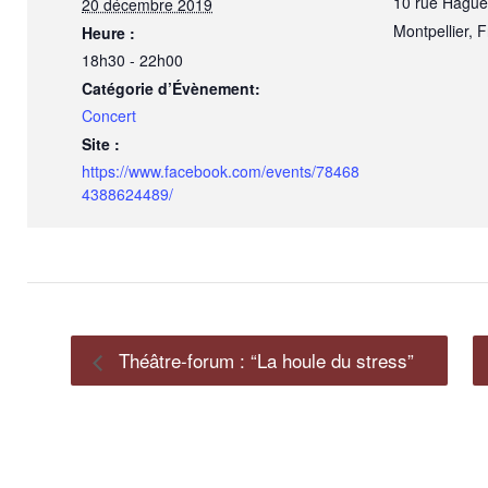
10 rue Hague
20 décembre 2019
Montpellier
,
F
Heure :
18h30 - 22h00
Catégorie d’Évènement:
Concert
Site :
https://www.facebook.com/events/78468
4388624489/
Théâtre-forum : “La houle du stress”