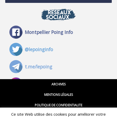
RÉSEAUX
SOCIAUX
Montpellier Poing Info
@lepoinginfo
t.me/lepoing
@montpellierpoinginfo
ARCHIVES
MENTIONS LÉGALES
@lepoinginfo.bsky.social
POLITIQUE DE CONFIDENTIALITE
Ce site Web utilise des cookies pour améliorer votre
CGU