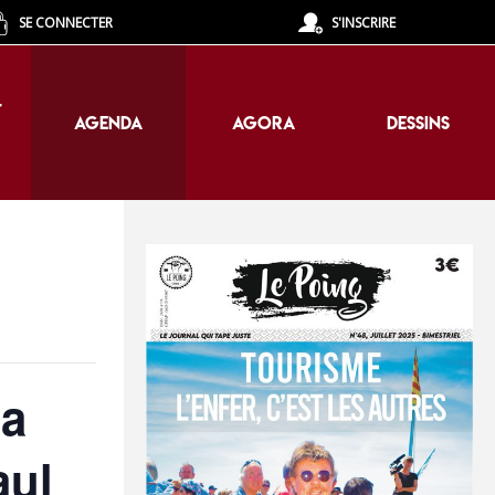
SE CONNECTER
S'INSCRIRE
T
AGENDA
AGORA
DESSINS
T
AGENDA
AGORA
DESSINS
la
aul