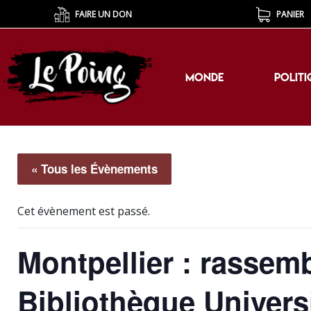
FAIRE UN DON
PANIER
MONDE
POLITI
MONDE
POLITI
« Tous les Évènements
Cet évènement est passé.
Montpellier : rassem
Bibliothèque Universi