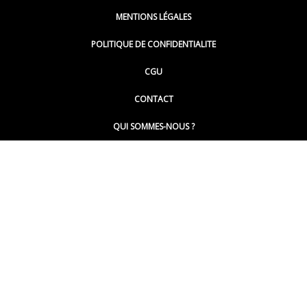
MENTIONS LÉGALES
@lepoinginfo.bsky.social
POLITIQUE DE CONFIDENTIALITE
CGU
@LePoingMontpellier
CONTACT
QUI SOMMES-NOUS ?