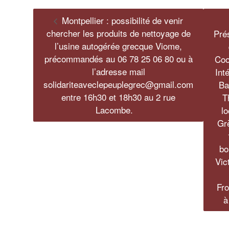
Montpellier : possibilité de venir
chercher les produits de nettoyage de
Pré
l’usine autogérée grecque Viome,
précommandés au 06 78 25 06 80 ou à
Coo
l’adresse mail
Int
solidariteaveclepeuplegrec@gmail.com
Ba
entre 16h30 et 18h30 au 2 rue
T
Lacombe.
lo
Gr
bo
Vic
Fro
à