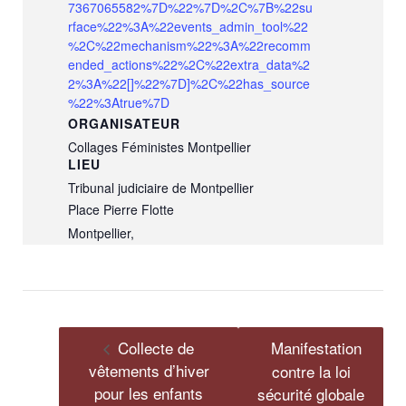
7367065582%7D%22%7D%2C%7B%22su
rface%22%3A%22events_admin_tool%22
%2C%22mechanism%22%3A%22recomm
ended_actions%22%2C%22extra_data%2
2%3A%22[]%22%7D]%2C%22has_source
%22%3Atrue%7D
ORGANISATEUR
Collages Féministes Montpellier
LIEU
Tribunal judiciaire de Montpellier
Place Pierre Flotte
Montpellier
,
Collecte de
Manifestation
vêtements d’hiver
contre la loi
pour les enfants
sécurité globale