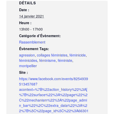
DÉTAILS
Date :
14 janvier 2021
Heure :
13h00 - 17h00
Catégorie d’Évènement:
Rassemblement
Évènement Tags:
agression
,
collages féministes
,
féminicide
,
féminicides
,
féminisme
,
féministe
,
montpellier
Site :
https://www.facebook.com/events/8254939
51345768?
acontext=%7B%22action_history%22%3A[
%7B%22surface%22%3A%22page%22%2
C%22mechanism%22%3A%22page_admi
n_bar%22%2C%22extra_data%22%3A%2
2%7B%5C%22page_id%5C%22%3A66301