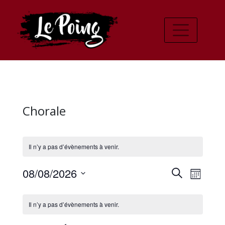
Chorale
Il n’y a pas d’évènements à venir.
Recher
Navi
08/08/2026
Recherche
Mois
de
Sélectionnez
et
Calendrier
une
vues
Il n’y a pas d’évènements à venir.
navigat
date.
de
Évè