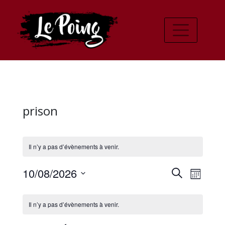
prison
Il n’y a pas d’évènements à venir.
Recher
Navi
10/08/2026
Recherche
Mois
de
Sélectionnez
et
Calendrier
une
vues
Il n’y a pas d’évènements à venir.
navigat
date.
de
Évè