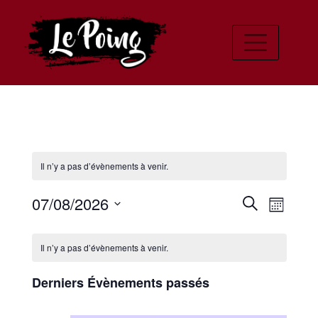
Il n’y a pas d’évènements à venir.
Recher
Navi
07/08/2026
Recherche
Mois
de
Sélectionnez
et
Calendrier
une
vues
Il n’y a pas d’évènements à venir.
navigat
date.
de
Évè
de
Derniers Évènements passés
Évènements
vues