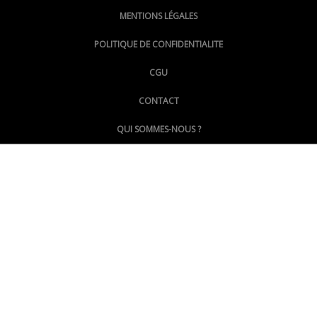
MENTIONS LÉGALES
@lepoinginfo.bsky.social
POLITIQUE DE CONFIDENTIALITE
CGU
@LePoingMontpellier
CONTACT
QUI SOMMES-NOUS ?