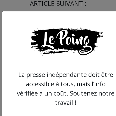
ARTICLE SUIVANT :
La presse indépendante doit être
Montpellier : le comit
soutien, un appui sol
accessible à tous, mais l’info
pour les grévistes d'
vérifiée a un coût. Soutenez notre
travail !