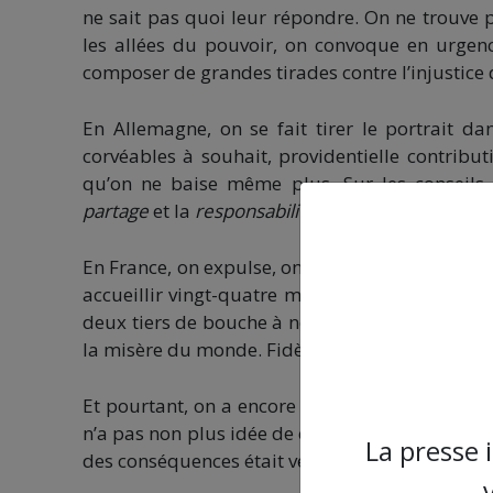
ne sait pas quoi leur répondre. On ne trouve 
les allées du pouvoir, on convoque en urgenc
composer de grandes tirades contre l’injustice
En Allemagne, on se fait tirer le portrait d
corvéables à souhait, providentielle contrib
qu’on ne baise même plus. Sur les conseils 
partage
et la
responsabilité.
En France, on expulse, on frappe, on arrache, 
accueillir vingt-quatre mille malheureux. Dan
deux tiers de bouche à nourrir par patelin ! Et
la misère du monde. Fidèle à son hypocrisie mul
Et pourtant, on a encore rien vu. On n’a pas c
n’a pas non plus idée de ce que seront les vagu
La presse 
des conséquences était venu ?