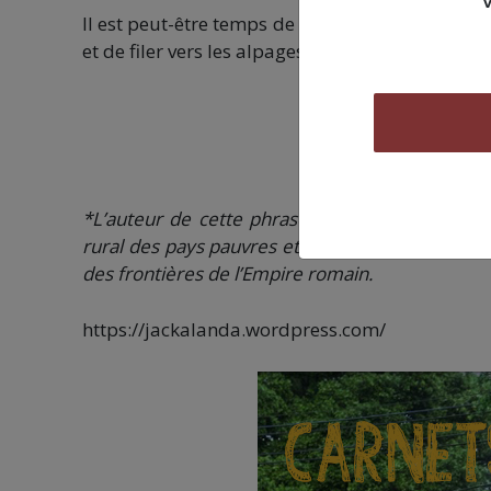
Il est peut-être temps de relire ou de découvr
et de filer vers les alpages.
*L’auteur de cette phrase, René Dumont, es
rural des pays pauvres et son engagement écolog
des frontières de l’Empire romain.
https://jackalanda.wordpress.com/