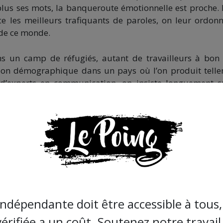
plus ses mots, la banqueroute émotionnelle est proche.
e les meilleurs trafiquants de paroles, on leur ordon
 de ce monde.
ans un camp de réfugiés, autant de travailleurs à bon 
ution démographique dans un pays où l’on produit tell
d’experts en communication, on insiste longuement s
on gaze un peu partout, mais l’on consent du bout des lèv
s un pays de trente-six milles communes, c’est tout de
, c’est maintenant un proverbe, on ne peut pas accueillir 
tiséculaire, le pays parle d’
humanisme
et de
solidarité.
onnu une moitié de son pays sur les routes ou à la guerr
es migratoires quand le climat sera en déroute. Et si le 
indépendante doit être accessible à tous, 
vérifiée a un coût. Soutenez notre travail 