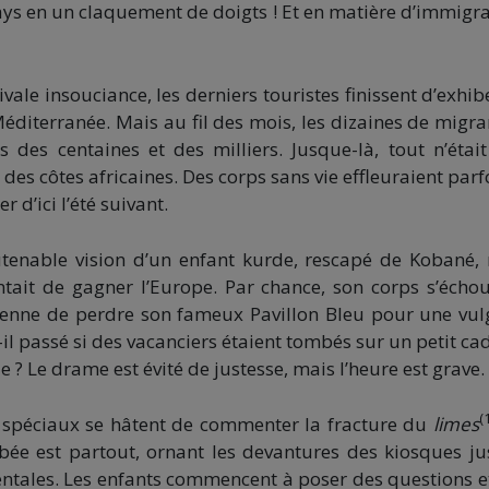
ys en un claquement de doigts ! Et en matière d’immigra
vale insouciance, les derniers touristes finissent d’exhib
diterranée. Mais au fil des mois, les dizaines de migra
 des centaines et des milliers. Jusque-là, tout n’étai
des côtes africaines. Des corps sans vie effleuraient parfo
 d’ici l’été suivant.
utenable vision d’un enfant kurde, rescapé de Kobané,
ntait de gagner l’Europe. Par chance, son corps s’écho
enne de perdre son fameux Pavillon Bleu pour une vul
-il passé si des vacanciers étaient tombés sur un petit ca
 ? Le drame est évité de justesse, mais l’heure est grave.
(1
 spéciaux se hâtent de commenter la fracture du
limes
bée est partout, ornant les devantures des kiosques j
ntales. Les enfants commencent à poser des questions et