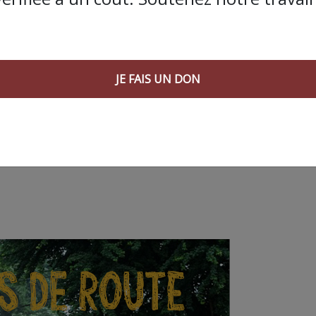
ir l’œuvre de René Dumont. Ou de prendre ses disques de 
Jack A
JE FAIS UN DON
t un agronome connu pur son combat pour le développ
iste. (1) Système de fortifications établi au long de cert