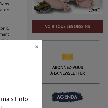
 Dans
ne de
VOIR TOUS LES DESSINS
prix,
ement
ur le
×
res à
 même
ABONNEZ-VOUS
toute
À LA NEWSLETTER
e. On
temps
AGENDA
mais l’info
!