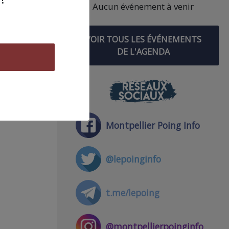
Aucun événement à venir
Ferré
VOIR TOUS LES ÉVÉNEMENTS
landa
DE L'AGENDA
RÉSEAUX
SOCIAUX
ement
aines
Montpellier Poing Info
@lepoinginfo
t.me/lepoing
@montpellierpoinginfo