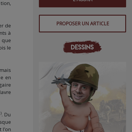
tion,
PROPOSER UN ARTICLE
er de
nts à
t que
DESSINS
is le
 mais
ue en
gaire
davre
)
. Du
usque
 l’on