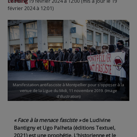
Le Poing
Publié le 19 février 2024 à 12:00 (mis à jour le 19
février 2024 à 12:01)
Manifestation antifasciste à Montpellier pour s'opposer à la
venue de la Ligue du Midi, 11 novembre 2019. (Image
d'illustration)
« Face à la menace fasciste »
de Ludivine
Bantigny et Ugo Palheta (éditions Textuel,
2021) est une prophétie. L’historienne et le