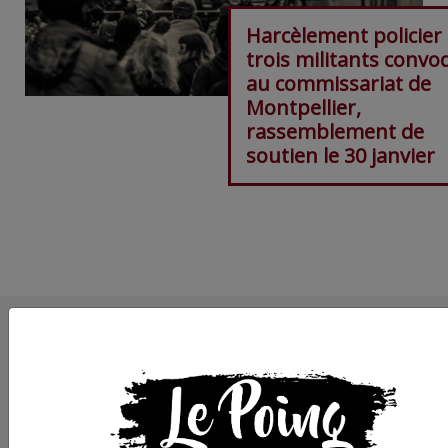
Harcèlement policier 
trois militants convo
au commissariat de
Montpellier,
rassemblement de
soutien le 30 janvier