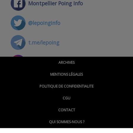
Montpellier Poing Info
@lepoinginfo
t.me/lepoing
@montpellierpoinginfo
ARCHIVES
MENTIONS LÉGALES
@lepoinginfo.bsky.social
POLITIQUE DE CONFIDENTIALITE
CGU
@LePoingMontpellier
CONTACT
QUI SOMMES-NOUS ?