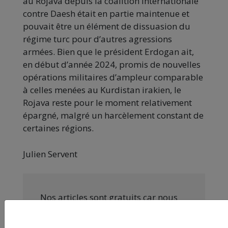
au Rojava depuis la coalition internationale
contre Daesh était en partie maintenue et
pouvait être un élément de dissuasion du
régime turc pour d’autres agressions
armées. Bien que le président Erdogan ait,
en début d’année 2024, promis de nouvelles
opérations militaires d’ampleur comparable
à celles menées au Kurdistan irakien, le
Rojava reste pour le moment relativement
épargné, malgré un harcèlement constant de
certaines régions.
Julien Servent
Nos articles sont gratuits car nous
pensons que la presse
indépendante doit être accessible à