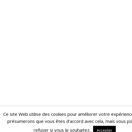
Ce site Web utilise des cookies pour améliorer votre expérienc
Restez informé·e des dernières actualités du Poing !
présumerons que vous êtes d’accord avec cela, mais vous p
ABONNEZ-VOUS À LA NEWSLETTER
refuser si vous le souhaitez.
Accepter