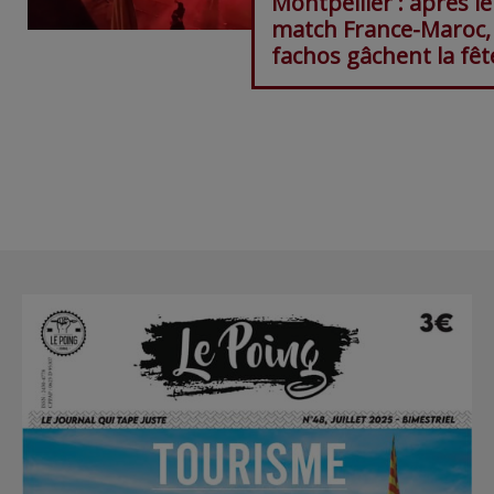
Montpellier : après le
match France-Maroc, 
fachos gâchent la fêt