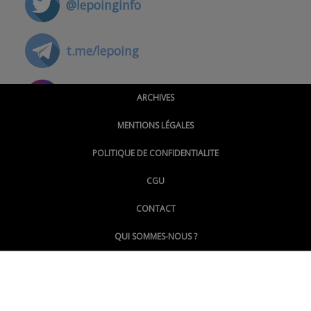
@lepoinginfo
t.me/lepoing
@montpellierpoinginfo
ARCHIVES
MENTIONS LÉGALES
@lepoinginfo.bsky.social
POLITIQUE DE CONFIDENTIALITE
CGU
@LePoingMontpellier
CONTACT
QUI SOMMES-NOUS ?