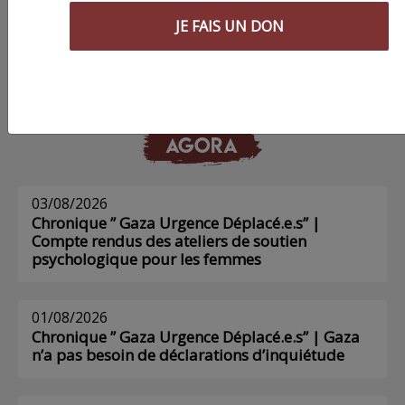
Poing !
JE FAIS UN DON
Voir tous les numéros papier
AGORA
03/08/2026
Chronique ” Gaza Urgence Déplacé.e.s” |
Compte rendus des ateliers de soutien
psychologique pour les femmes
01/08/2026
Chronique ” Gaza Urgence Déplacé.e.s” | Gaza
n’a pas besoin de déclarations d’inquiétude