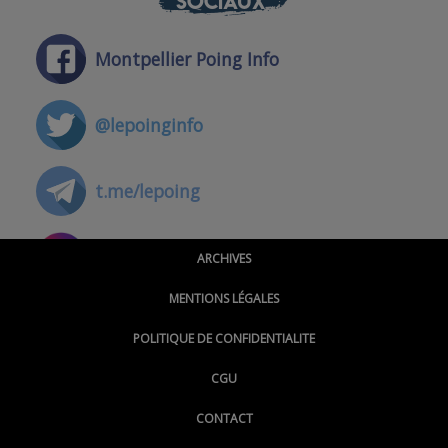
SOCIAUX
Montpellier Poing Info
@lepoinginfo
t.me/lepoing
@montpellierpoinginfo
ARCHIVES
MENTIONS LÉGALES
@lepoinginfo.bsky.social
POLITIQUE DE CONFIDENTIALITE
CGU
@LePoingMontpellier
CONTACT