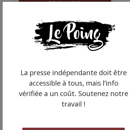
JE FAIS UN DON
Partager
cet article :
La presse indépendante doit être
accessible à tous, mais l’info
ARTICLE SUIVANT :
vérifiée a un coût. Soutenez notre
travail !