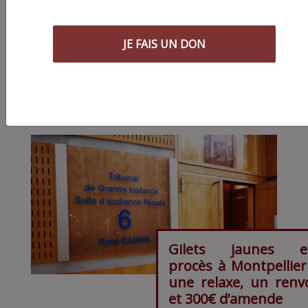
Partager
cet article :
JE FAIS UN DON
ARTICLE SUIVANT :
Gilets jaunes e
procès à Montpellier
une relaxe, un renv
et 300€ d’amende