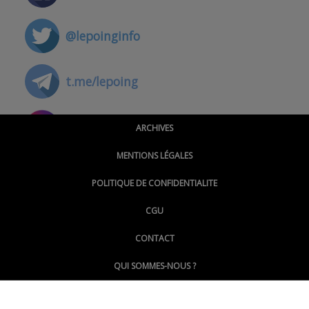
@lepoinginfo
t.me/lepoing
@montpellierpoinginfo
ARCHIVES
MENTIONS LÉGALES
@lepoinginfo.bsky.social
POLITIQUE DE CONFIDENTIALITE
CGU
@LePoingMontpellier
CONTACT
QUI SOMMES-NOUS ?