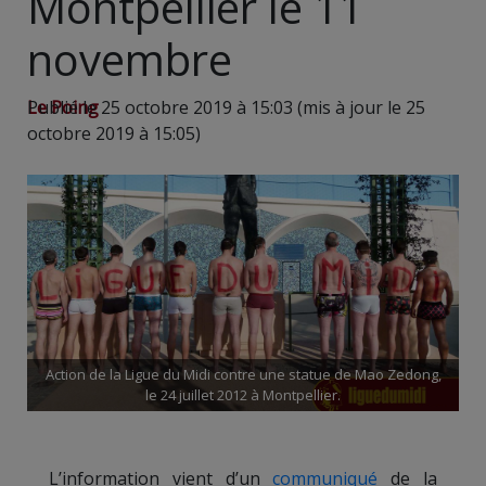
Montpellier le 11
novembre
Le Poing
Publié le 25 octobre 2019 à 15:03 (mis à jour le 25
octobre 2019 à 15:05)
Action de la Ligue du Midi contre une statue de Mao Zedong,
le 24 juillet 2012 à Montpellier.
L’information vient d’un
communiqué
de la