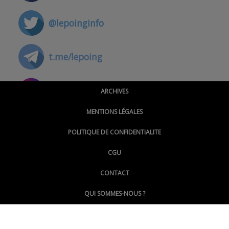
@lepoinginfo
t.me/lepoing
@montpellierpoinginfo
ARCHIVES
MENTIONS LÉGALES
@lepoinginfo.bsky.social
POLITIQUE DE CONFIDENTIALITE
CGU
@LePoingMontpellier
CONTACT
QUI SOMMES-NOUS ?