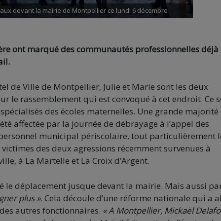
x devant la mairie de Montpellier ce lundi 6 décembre
nière ont marqué des communautés professionnelles déjà
il.
el de Ville de Montpellier, Julie et Marie sont les deux
ur le rassemblement qui est convoqué à cet endroit. Ce s
 spécialisés des écoles maternelles. Une grande majorité
a été affectée par la journée de débrayage à l’appel des
personnel municipal périscolaire, tout particulièrement l
x victimes des deux agressions récemment survenues à
lle, à La Martelle et La Croix d’Argent.
tué le déplacement jusque devant la mairie. Mais aussi pa
gner plus ».
Cela découle d’une réforme nationale qui a a
i des autres fonctionnaires.
« A Montpellier, Mickaël Delaf