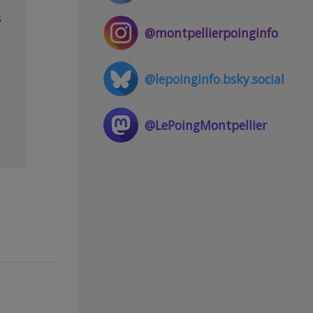
s
@montpellierpoinginfo
@lepoinginfo.bsky.social
@LePoingMontpellier