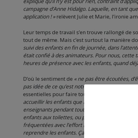
explique qu’il n’y est pour rien, contraint d’appli
campagne d’Anne Hidalgo. Laquelle, en tant que 
application ! »
relèvent Julie et Marie, l’ironie am
Leur temps de travail s’en trouve rallongé de 
tout de même. Mais c’est surtout la manière don
suivi des enfants en fin de journée, dans l’atten
était confié à des animateurs. Pour nous, cette
heures de présence avec les enfants, quand déjà
D’où le sentiment de
« ne pas être écoutées, d’
pas idée de ce qu’est notre métier ».
Les ATSEM, 
essentielles pour faire tourner le système, mai
accueillir les enfants que nous confient les fami
enseignants pendant tout le temps pédagogique
enfants aux toilettes, ou pour se rhabiller, etc. P
fréquentées avec l’effort municipal sur les tarif
reprendre les enfants. Ça continue l’après-midi, a