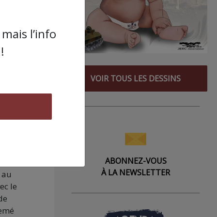
 fin
a
mais l’info
!
et
ont
VOIR TOUS LES DESSINS
ABONNEZ-VOUS
ec
À LA NEWSLETTER
s au
ec le
de
semé