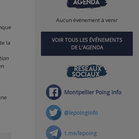
AGENDA
Aucun événement à venir
anque
VOIR TOUS LES ÉVÉNEMENTS
de la
DE L'AGENDA
tion
en
RÉSEAUX
SOCIAUX
Montpellier Poing Info
une
@lepoinginfo
t.me/lepoing