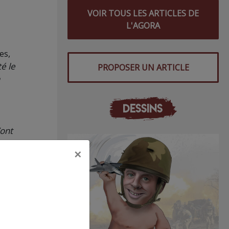
VOIR TOUS LES ARTICLES DE
L'AGORA
es,
é le
PROPOSER UN ARTICLE
DESSINS
’ont
bles,
×
 pour
s les
uis