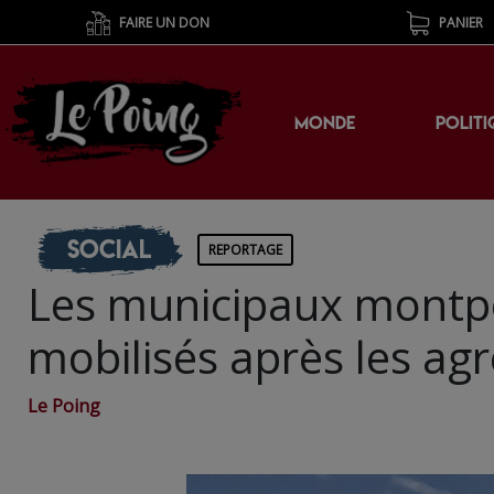
FAIRE UN DON
PANIER
MONDE
POLITI
Social
REPORTAGE
Les municipaux montpe
mobilisés après les agr
Le Poing