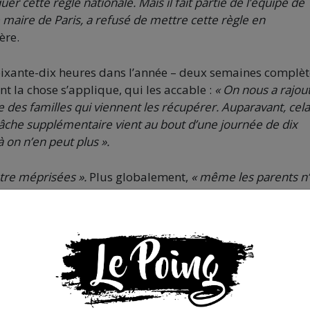
quer cette règle nationale. Mais il fait partie de l’équipe de
maire de Paris, a refusé de mettre cette règle en
ère.
soixante-dix heures dans l’année – deux semaines complèt
t la chose s’applique, qui les accable :
« On nous a rajout
te des familles qui viennent les récupérer. Auparavant, cela
 tâche supplémentaire vient au bout d’une journée de dix
 on n’en peut plus ».
être méprisées ».
Plus globalement,
« même les parents n
en général des femmes, font-elles aussi partie des invisi
s aussi des moins valorisées :
« Dès 7h40 nous sommes là
lles. Puis nous restons présentes et actives au côté des
, nous animons des ateliers, nous accompagnons et aidon
uis il y a le temps de cantines, qui sont de plus en plus
s, et les parents de plus en plus nombreux à ne pas pouvoir
vec les siestes, l’endormissement, le pliage des literies, p