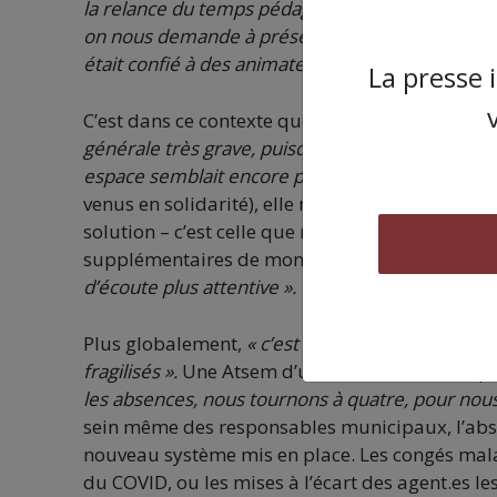
la relance du temps pédagogique, les ateliers, po
on nous demande à présent de reprendre les enfa
était confié à des animateurs vacataires jusque-l
La presse 
C’est dans ce contexte que les agressions réce
générale très grave, puisque ça s’est produit à l
espace semblait encore protégé »
s’insurge Juli
venus en solidarité), elle ne croit guère que le c
solution – c’est celle que nous laissait envisage
supplémentaires de montées de tension. Elle é
d’écoute plus attentive ».
Plus globalement,
« c’est tout un service, des éq
fragilisés ».
Une Atsem d’une autre école indiqu
les absences, nous tournons à quatre, pour no
sein même des responsables municipaux, l’abs
nouveau système mis en place. Les congés malad
du COVID, ou les mises à l’écart des agent.es l