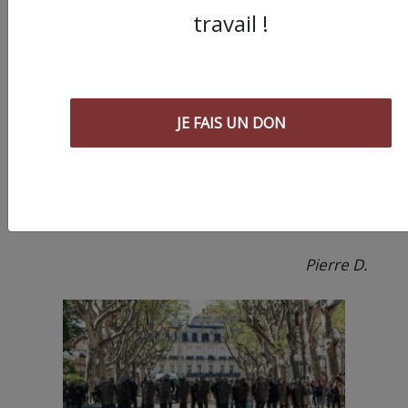
(1) « Fusil d’assaut, casque, gilet pare-
travail !
balles… voici le nouvel équipement des
policiers de la BAC », LCI, 29/02/16 (2) « Des
forces de l’ordre pas si maltraitées »,
Libération, 17/05/16 (3) « Plus de 50%
JE FAIS UN DON
des militaires et policiers ont voté FN en
2015 », Libération, 08/01/2016 (4) « En un an,
plus de 20 000 personnes ont été espionnées
par les services français », Le Nouvel Obs,
13/12/16
Pierre D.