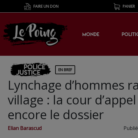
FAIRE UN DON
PANIER
MONDE
POLITI
Police
EN BREF
Justice
Lynchage d’hommes raci
village : la cour d’appe
encore le dossier
Elian Barascud
Publié