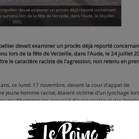
ontpellier devait examiner un procès déjà reporté concernant
rvenu lors de la fête de Verzeille, dans l'Aude, le 24 juillet
2022.
ellier devait examiner un procès déjà reporté concernant
lors de la fête de Verzeille, dans l’Aude, le 24 juillet 2
naître le caractère raciste de l’agression, non retenu en pre
ans, ce lundi 17 novembre, devant la cour d’appel de
utre jeune homme racisé, étaient victime d’un lynchage lor
n groupe d’hommes les accusait d’avoir pratiqué des “piqû
enu le caractère raciste de l’agression, ce que la partie ci
age d’un participant à la soirée, retranscrit
dans les col