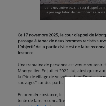
Ce 17 novembre 2025, la cour d’appel de M
le passage tabac de deux hommes racisés su
Ce 17 novembre 2025, la cour d’appel de Montp
passage à tabac de deux hommes racisés survenu 
L’objectif de la partie civile est de faire recon
instance
Une trentaine de personne est venue soutenir H
Montpellier. En juillet 2022, lui, ainsi qu’un a
la fête de village de Verzeille, dans l’Aude. U
sauvages” sur des participants à la fête.
En première instance, le tribunal n’avait pas ret
tente de faire reconnaître en appel. Un témoign