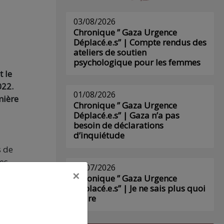
03/08/2026
Chronique ” Gaza Urgence
Déplacé.e.s” | Compte rendus des
ateliers de soutien
psychologique pour les femmes
 le
022.
01/08/2026
mière
Chronique ” Gaza Urgence
Déplacé.e.s” | Gaza n’a pas
besoin de déclarations
d’inquiétude
s de
res
29/07/2026
×
Chronique ” Gaza Urgence
Déplacé.e.s” | Je ne sais plus quoi
écrire
vile
onnes