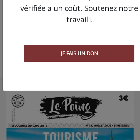
« Rise for Climate » :
vérifiée a un coût. Soutenez notre
Montpellier se mobili
travail !
contre le réchauffem
climatique
JE FAIS UN DON