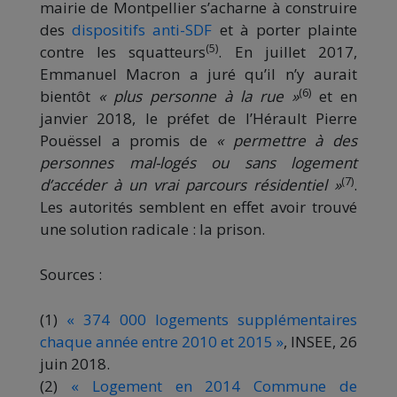
mairie de Montpellier s’acharne à construire
des
dispositifs anti-SDF
et à porter plainte
(5)
contre les squatteurs
. En juillet 2017,
Emmanuel Macron a juré qu’il n’y aurait
(6)
bientôt
« plus personne à la rue »
et en
janvier 2018, le préfet de l’Hérault Pierre
Pouëssel a promis de
« permettre à des
personnes mal-logés ou sans logement
(7)
d’accéder à un vrai parcours résidentiel »
.
Les autorités semblent en effet avoir trouvé
une solution radicale : la prison.
Sources :
(1)
« 374 000 logements supplémentaires
chaque année entre 2010 et 2015 »
, INSEE, 26
juin 2018.
(2)
« Logement en 2014 Commune de