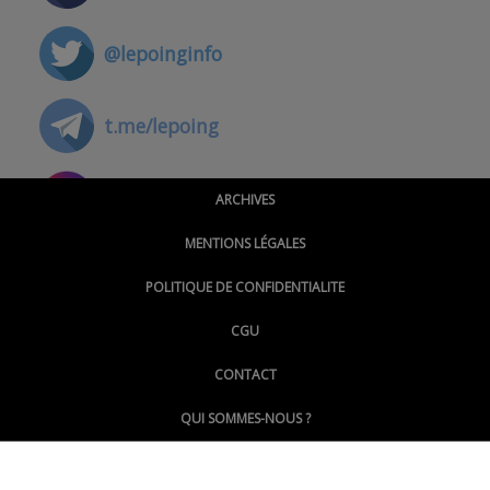
@lepoinginfo
t.me/lepoing
@montpellierpoinginfo
ARCHIVES
MENTIONS LÉGALES
@lepoinginfo.bsky.social
POLITIQUE DE CONFIDENTIALITE
CGU
@LePoingMontpellier
CONTACT
QUI SOMMES-NOUS ?