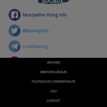
SOCIAUX
Montpellier Poing Info
@lepoinginfo
t.me/lepoing
@montpellierpoinginfo
ARCHIVES
MENTIONS LÉGALES
@lepoinginfo.bsky.social
POLITIQUE DE CONFIDENTIALITE
CGU
@LePoingMontpellier
CONTACT