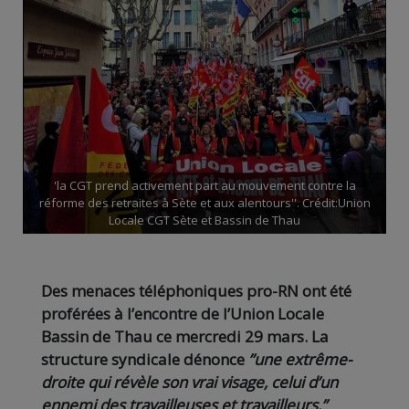
'la CGT prend activement part au mouvement contre la
réforme des retraites à Sète et aux alentours''. Crédit:Union
Locale CGT Sète et Bassin de Thau
Des menaces téléphoniques pro-RN ont été
proférées à l’encontre de l’Union Locale
Bassin de Thau ce mercredi 29 mars. La
structure syndicale dénonce
”une extrême-
droite qui révèle son vrai visage, celui d’un
ennemi des travailleuses et travailleurs.”