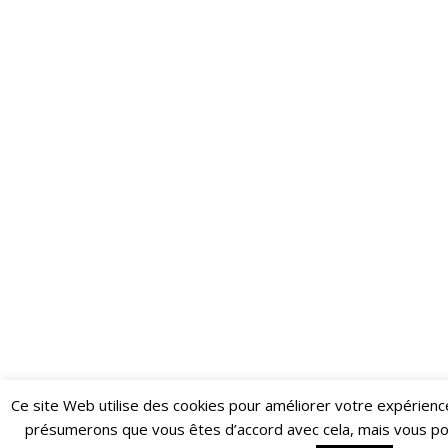
Ce site Web utilise des cookies pour améliorer votre expérienc
Restez informé·e des dernières actualités du Poing !
présumerons que vous êtes d’accord avec cela, mais vous p