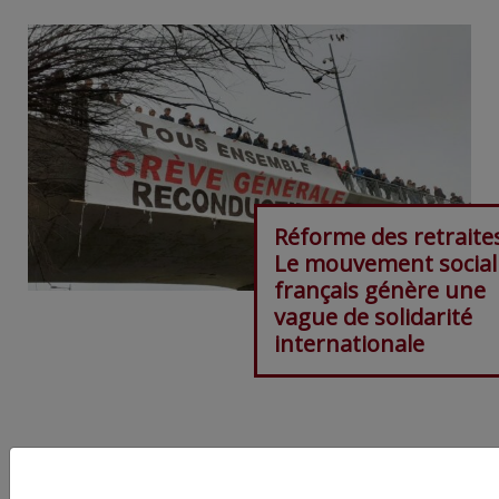
Réforme des retraites
Le mouvement social
français génère une
vague de solidarité
internationale