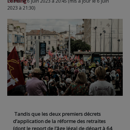
Le Poing
Publié le 6 juin 2023 à 20:45 (mis à jour le 6 juin
2023 à 21:30)
Tandis que les deux premiers décrets
d’application de la réforme des retraites
(dont le report de l’âge légal de départ à 64