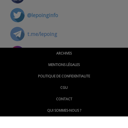
@lepoinginfo
t.me/lepoing
@montpellierpoinginfo
ARCHIVES
MENTIONS LÉGALES
@lepoinginfo.bsky.social
POLITIQUE DE CONFIDENTIALITE
CGU
@LePoingMontpellier
CONTACT
QUI SOMMES-NOUS ?