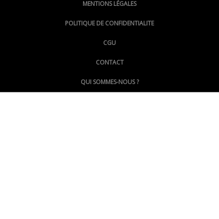
MENTIONS LÉGALES
@lepoinginfo.bsky.social
POLITIQUE DE CONFIDENTIALITE
CGU
@LePoingMontpellier
CONTACT
QUI SOMMES-NOUS ?