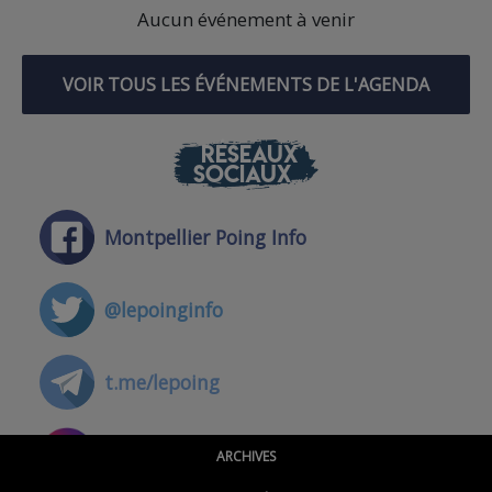
Aucun événement à venir
VOIR TOUS LES ÉVÉNEMENTS DE L'AGENDA
RÉSEAUX
SOCIAUX
Montpellier Poing Info
@lepoinginfo
t.me/lepoing
@montpellierpoinginfo
ARCHIVES