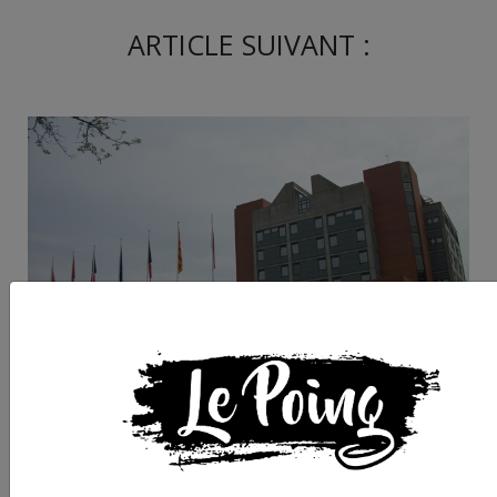
ARTICLE SUIVANT :
Région Occitanie :
pendant que le secte
culturel meurt, Delga
annonce 200 millions
pour la défense