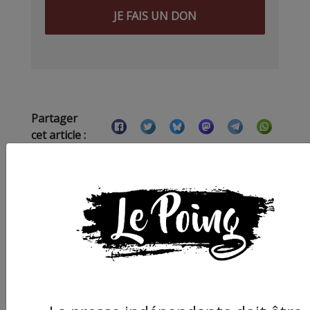
JE FAIS UN DON
Partager
cet article :
ARTICLE SUIVANT :