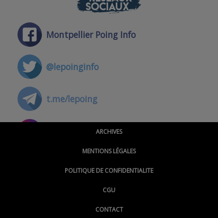
SOCIAUX
Montpellier Poing Info
@lepoinginfo
t.me/lepoing
@montpellierpoinginfo
ARCHIVES
MENTIONS LÉGALES
@lepoinginfo.bsky.social
POLITIQUE DE CONFIDENTIALITE
CGU
@LePoingMontpellier
CONTACT