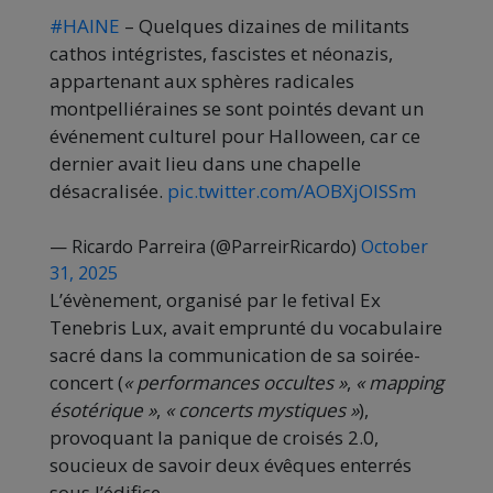
#HAINE
– Quelques dizaines de militants
cathos intégristes, fascistes et néonazis,
appartenant aux sphères radicales
montpelliéraines se sont pointés devant un
événement culturel pour Halloween, car ce
dernier avait lieu dans une chapelle
désacralisée.
pic.twitter.com/AOBXjOlSSm
— Ricardo Parreira (@ParreirRicardo)
October
31, 2025
L’évènement, organisé par le fetival Ex
Tenebris Lux, avait emprunté du vocabulaire
sacré dans la communication de sa soirée-
concert (
« performances occultes »
,
« mapping
ésotérique »
,
« concerts mystiques »
),
provoquant la panique de croisés 2.0,
soucieux de savoir deux évêques enterrés
sous l’édifice.