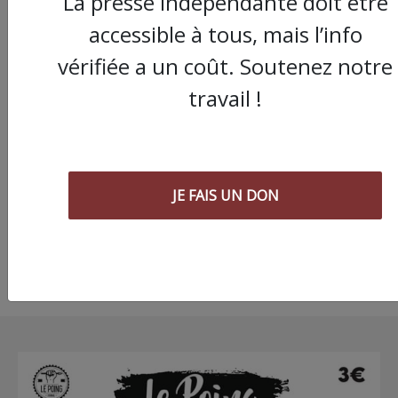
La presse indépendante doit être
accessible à tous, mais l’info
vérifiée a un coût. Soutenez notre
"J'aimerai me laver a
travail !
de retourner à l'école"
Montpellier, un
rassemblement pour
soutenir des familles 
rue
JE FAIS UN DON