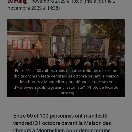
Le Poing
Publié le 1 novembre 2025 à 18:06 (mis à jour le 2
novembre 2025 à 14:38)
Entre 60 et 100 cathos tradis et autres militants d'extrême
droite ont manifesté vendredi 31 octobre devant la Maison
des chœurs à Montpellier, pour dénoncer une soirée
d'Halloween qu’ils jugeaient "sataniste". (Photo de Ricardo
Parreira)
Entre 60 et 100 personnes ont manifesté
vendredi 31 octobre devant la Maison des
chœurs à Montpellier, pour dénoncer une