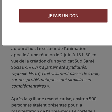
Aujourd’hui, la situation est catastrophique
du côté des conditions de travail et des
JE FAIS UN DON
salaires des professionnels, mais également
du côté du recrutement dans ces filières : 45
% d’inscrit.e.s en moins à l’IRTS (Institut
régional du travail social), 1500 passages
des concours il y a 10 ans, seulement 500
aujourd’hui. Le secteur de l’animation
appelle à une réunion le 2 juin à 18 h 30 en
vue de la création d’un syndicat Sud Santé
Sociaux.
« On n’a jamais été syndiqués,
rappelle Elsa. Ça fait vraiment plaisir de s’unir,
car nos problématiques sont similaires et
complémentaires »
.
Après la grillade revendicative, environ 500
personnes étaient présentes pour la
manifestation de l’après-midi. Le cortège a