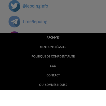
@lepoinginfo
t.me/lepoing
@montpellierpoinginfo
ARCHIVES
MENTIONS LÉGALES
@lepoinginfo.bsky.social
POLITIQUE DE CONFIDENTIALITE
CGU
@LePoingMontpellier
CONTACT
QUI SOMMES-NOUS ?