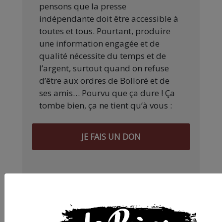
pensons que la presse
indépendante doit être accessible à
toutes et tous. Pourtant, produire
une information engagée et de
qualité nécessite du temps et de
l’argent, surtout quand on refuse
d’être aux ordres de Bolloré et de
ses amis… Pourvu que ça dure ! Ça
tombe bien, ça ne tient qu’à vous :
JE FAIS UN DON
Partager