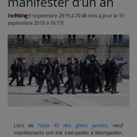
manifester d’un an
Le Poing
Publié le 9 septembre 2019 à 20:48 (mis à jour le 10
septembre 2019 à 16:17)
Lors de
l’acte 43 des gilets jaunes
, neuf
manifestants ont été interpellés à Montpellier,