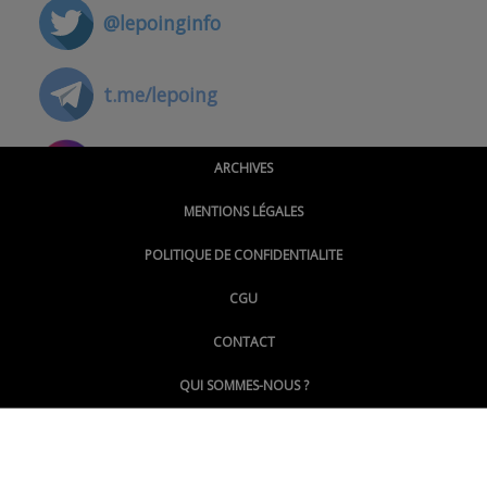
@lepoinginfo
t.me/lepoing
@montpellierpoinginfo
ARCHIVES
MENTIONS LÉGALES
@lepoinginfo.bsky.social
POLITIQUE DE CONFIDENTIALITE
CGU
@LePoingMontpellier
CONTACT
QUI SOMMES-NOUS ?