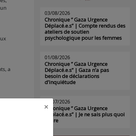
es,
 un
03/08/2026
Chronique ” Gaza Urgence
Déplacé.e.s” | Compte rendus des
ateliers de soutien
psychologique pour les femmes
aux
01/08/2026
Chronique ” Gaza Urgence
ts, a
Déplacé.e.s” | Gaza n’a pas
besoin de déclarations
d’inquiétude
29/07/2026
×
Chronique ” Gaza Urgence
Déplacé.e.s” | Je ne sais plus quoi
écrire