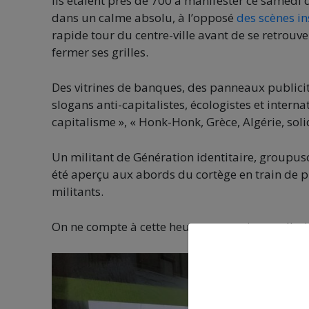
Ils étaient près de 700 à manifester ce samedi d
dans un calme absolu, à l’opposé
des scènes in
rapide tour du centre-ville avant de se retrouv
fermer ses grilles.
Des vitrines de banques, des panneaux publicita
slogans anti-capitalistes, écologistes et interna
capitalisme », « Honk-Honk, Grèce, Algérie, soli
Un militant de Génération identitaire, groupus
été aperçu aux abords du cortège en train de p
militants.
On ne compte à cette heure aucune interpellati