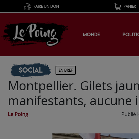
FAIRE UN DON
PANIER
MONDE
POLITI
Social
EN BREF
Montpellier. Gilets jau
manifestants, aucune i
Le Poing
Publié 