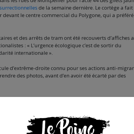
ans les rues de Montpellier pour l’acte 44 des gilets jaun
surrectionnelles
de la semaine dernière. Le cortège a fait
er devant le centre commercial du Polygone, qui a préféré
ires et des arrêts de tram ont été recouverts d’affiches 
tionalistes : « L’urgence écologique c’est de sortir du
darité internationale ».
cule d’extrême-droite connu pour ses actions anti-migran
rendre des photos, avant d’en avoir été écarté par des
on.