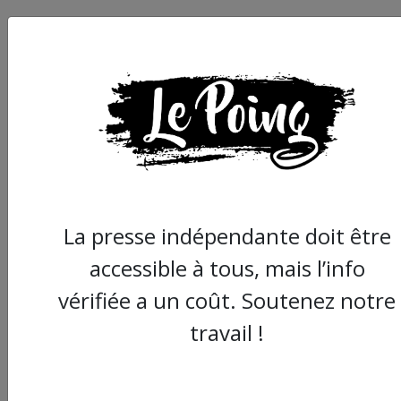
Dix raisons pour
lesquelles la nouvelle 
La presse indépendante doit être
anti squat et anti
locataires est
accessible à tous, mais l’info
dégueulasse
vérifiée a un coût. Soutenez notre
travail !