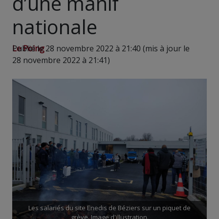
d’une manif
nationale
Le Poing
Publié le 28 novembre 2022 à 21:40 (mis à jour le
28 novembre 2022 à 21:41)
Les salariés du site Enedis de Béziers sur un piquet de
grève. Image d'illustration.