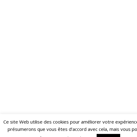
Ce site Web utilise des cookies pour améliorer votre expérienc
Restez informé·e des dernières actualités du Poing !
présumerons que vous êtes d’accord avec cela, mais vous p