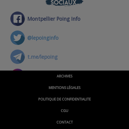
SOCIAUX
Montpellier Poing Info
@lepoinginfo
t.me/lepoing
@montpellierpoinginfo
ARCHIVES
MENTIONS LÉGALES
@lepoinginfo.bsky.social
POLITIQUE DE CONFIDENTIALITE
CGU
@LePoingMontpellier
CONTACT