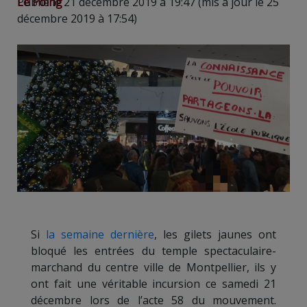
Le Poing
Publié le 21 décembre 2019 à 19:47 (mis à jour le 25
décembre 2019 à 17:54)
Si
la semaine dernière
, les gilets jaunes ont
bloqué les entrées du temple spectaculaire-
marchand du centre ville de Montpellier, ils y
ont fait une véritable incursion ce samedi 21
décembre lors de l’acte 58 du mouvement.