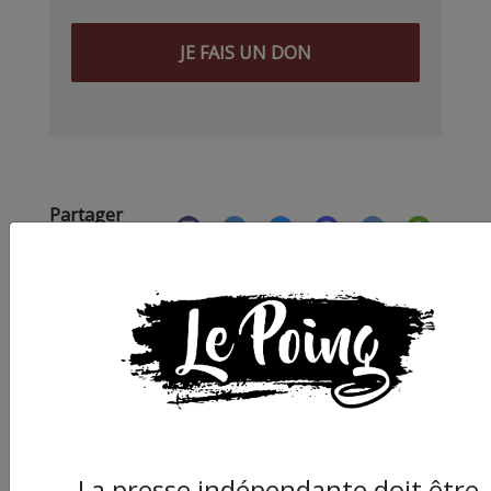
JE FAIS UN DON
Partager
cet article :
ARTICLE SUIVANT :
La presse indépendante doit être