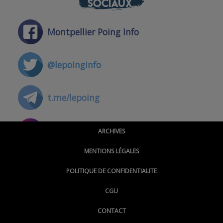
SOCIAUX
Montpellier Poing Info
@lepoinginfo
t.me/lepoing
@montpellierpoinginfo
ARCHIVES
MENTIONS LÉGALES
@lepoinginfo.bsky.social
POLITIQUE DE CONFIDENTIALITE
CGU
@LePoingMontpellier
CONTACT