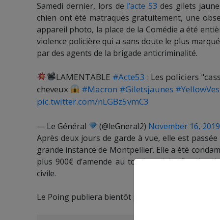
Samedi dernier, lors de
l’acte 53
des gilets jaune
chien ont été matraqués gratuitement, une obser
appareil photo, la place de la Comédie a été enti
violence policière qui a sans doute le plus marqué
par des agents de la brigade anticriminalité.
LAMENTABLE
#Acte53
: Les policiers "ca
cheveux
#Macron
#Giletsjaunes
#YellowVes
pic.twitter.com/nLGBz5vmC3
— Le Général
(@leGneral2)
November 16, 201
Après deux jours de garde à vue, elle est passé
grande instance de Montpellier. Elle a été condam
plus 900€ d’amende au total, au bénéfice des deux
civile.
Le Poing publiera bientôt plus d’informations sur 