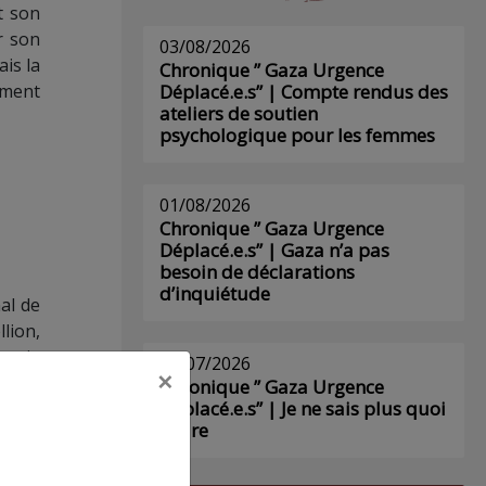
t son
r son
03/08/2026
is la
Chronique ” Gaza Urgence
lement
Déplacé.e.s” | Compte rendus des
ateliers de soutien
psychologique pour les femmes
01/08/2026
Chronique ” Gaza Urgence
Déplacé.e.s” | Gaza n’a pas
besoin de déclarations
d’inquiétude
al de
lion,
artie
29/07/2026
×
Chronique ” Gaza Urgence
Déplacé.e.s” | Je ne sais plus quoi
écrire