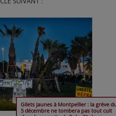
CLE SUIVANT :
Gilets jaunes à Montpellier : la grève d
5 décembre ne tombera pas tout cuit