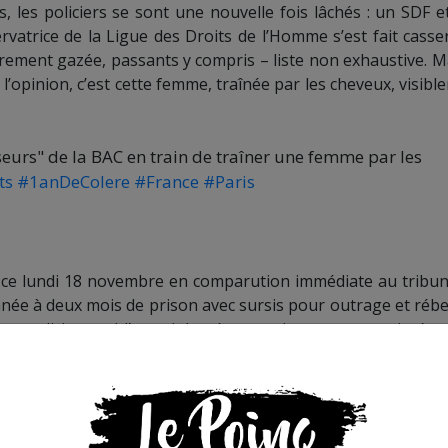
s, les policiers se sont une nouvelle fois lâchés : un SDF e
vatrice de la Ligue des Droits de l’Homme s’est fait casse
èrement gazée, passants y compris – liste non exhaustive. Ma
 l’opinion, c’est cette femme, traînée par les cheveux, visib
sseurs" de la BAC en train de traîner une femme par les
ts
#1anDeColere
#France
#Paris
9
e ce lundi 18 novembre en comparution immédiate au tribun
née à deux mois de prison avec sursis pour outrage et rébel
 policiers qui l’ont violentée, et qui se sont constitués p
cette audience surréaliste.