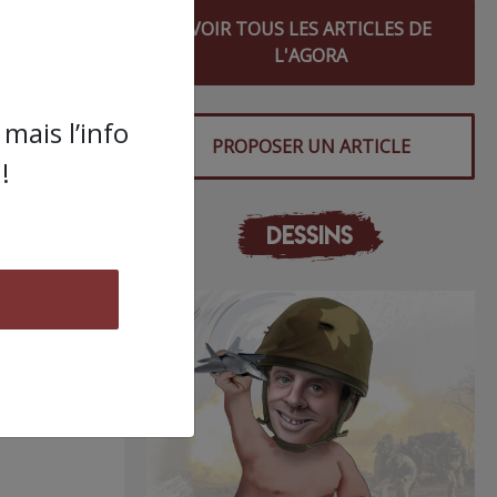
VOIR TOUS LES ARTICLES DE
s
L'AGORA
mais l’info
PROPOSER UN ARTICLE
!
DESSINS