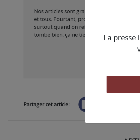
Nos articles sont gratuits car nous penson
et tous. Pourtant, produire une information
surtout quand on refuse d’être aux ordres 
tombe bien, ça ne tient qu’à vous :
La presse 
Partager cet article :