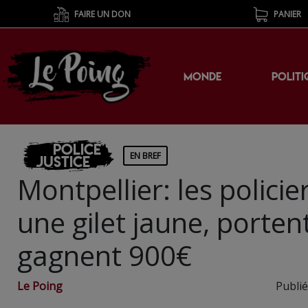
FAIRE UN DON
PANIER
MONDE
POLITI
Police
EN BREF
Justice
Montpellier: les polici
une gilet jaune, portent
gagnent 900€
Le Poing
Publié