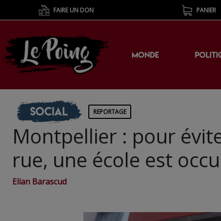
FAIRE UN DON
PANIER
MONDE
POLITI
Social
REPORTAGE
Montpellier : pour évit
rue, une école est occ
Elian Barascud