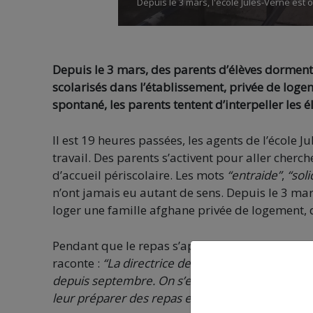
Depuis le 3 mars, l'école Jules-Verne es
Depuis le 3 mars, des parents d’élèves dorment 
scolarisés dans l’établissement, privée de loge
spontané, les parents tentent d’interpeller les
Il est 19 heures passées, les agents de l’école J
travail. Des parents s’activent pour aller cherch
d’accueil périscolaire. Les mots
“entraide”
,
“soli
n’ont jamais eu autant de sens. Depuis le 3 mars
loger une famille afghane privée de logement, 
Pendant que le repas s’apprête à être servi, To
raconte :
“La directrice de l’école nous a alerté il
depuis septembre. On s’est rapidement organis
leur préparer des repas et les héberger. Une fa