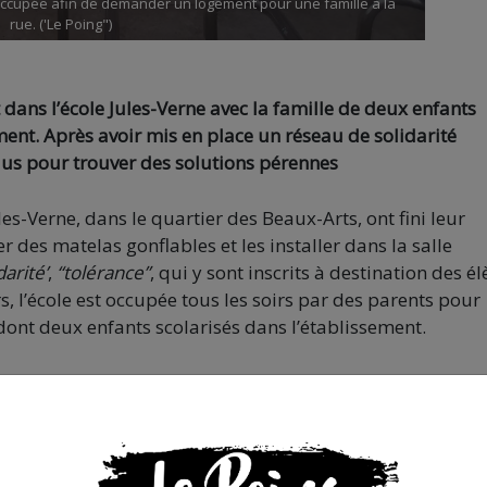
t occupée afin de demander un logement pour une famille à la
rue. ('Le Poing")
dans l’école Jules-Verne avec la famille de deux enfants
ment. Après avoir mis en place un réseau de solidarité
 élus pour trouver des solutions pérennes
ules-Verne, dans le quartier des Beaux-Arts, ont fini leur
er des matelas gonflables et les installer dans la salle
darité’
,
“tolérance”
, qui y sont inscrits à destination des él
, l’école est occupée tous les soirs par des parents pour
dont deux enfants scolarisés dans l’établissement.
uria, une parent d’élève présente pratiquement tous les so
 y a six semaines sur la situation de cette famille, à la rue
é sur des groupes Whatsapp pour leur trouver des vêteme
mille de l’école a prêté son logement pendant les vacances