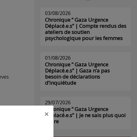
03/08/2026
Chronique ” Gaza Urgence
Déplacé.e.s” | Compte rendus des
ateliers de soutien
psychologique pour les femmes
01/08/2026
Chronique ” Gaza Urgence
Déplacé.e.s” | Gaza n’a pas
èves
besoin de déclarations
d’inquiétude
29/07/2026
irs,
Chronique ” Gaza Urgence
×
Déplacé.e.s” | Je ne sais plus quoi
écrire
nts,
.”