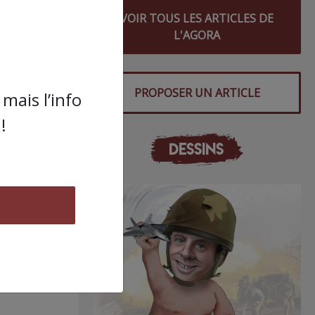
VOIR TOUS LES ARTICLES DE
ics
L'AGORA
qui a
u’on
PROPOSER UN ARTICLE
mais l’info
!
DESSINS
in”
,
es
ier,
ment