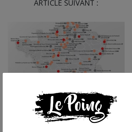
ARTICLE SUIVANT :
Profits, argent public
et plans sociaux : un
marche pour interdir
les licenciements à Pa