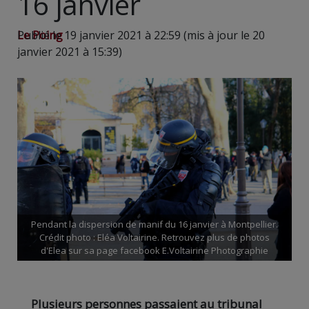
16 janvier
Le Poing
Publié le 19 janvier 2021 à 22:59 (mis à jour le 20
janvier 2021 à 15:39)
Pendant la dispersion de manif du 16 janvier à Montpellier.
Crédit photo : Eléa Voltairine. Retrouvez plus de photos
d'Elea sur sa page facebook E.Voltairine Photographie
Plusieurs personnes passaient au tribunal