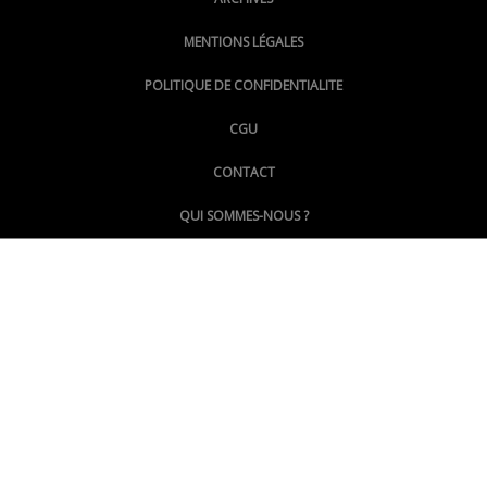
MENTIONS LÉGALES
@lepoinginfo.bsky.social
POLITIQUE DE CONFIDENTIALITE
CGU
@LePoingMontpellier
CONTACT
QUI SOMMES-NOUS ?