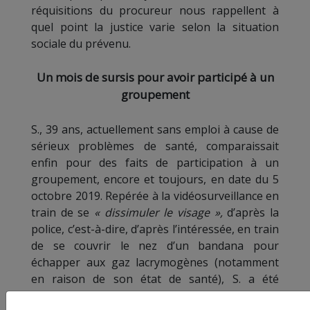
réquisitions du procureur nous rappellent à
quel point la justice varie selon la situation
sociale du prévenu.
Un mois de sursis pour avoir participé à un
groupement
S., 39 ans, actuellement sans emploi à cause de
sérieux problèmes de santé, comparaissait
enfin pour des faits de participation à un
groupement, encore et toujours, en date du 5
octobre 2019. Repérée à la vidéosurveillance en
train de se
« dissimuler le visage »,
d’après la
police, c’est-à-dire, d’après l’intéressée, en train
de se couvrir le nez d’un bandana pour
échapper aux gaz lacrymogènes (notamment
en raison de son état de santé), S. a été
interpellée en possession d’œufs avariés qu’elle