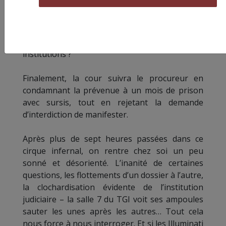
ponctuée de regards entendus. A priori, l’auto-
défense collective dont font preuve tant de
manifestants est foncièrement suspecte.
N’avons-nous donc pas confiance en nos
institutions ?
Finalement, la cour suivra le procureur en
condamnant la prévenue à un mois de prison
avec sursis, tout en rejetant la demande
d’interdiction de manifester.
Après plus de sept heures passées dans ce
cirque infernal, on rentre chez soi un peu
sonné et désorienté. L’inanité de certaines
questions, les flottements d’un dossier à l’autre,
la clochardisation évidente de l’institution
judiciaire – la salle 7 du TGI voit ses ampoules
sauter les unes après les autres… Tout cela
nous force à nous interroger. Et si les Illuminati