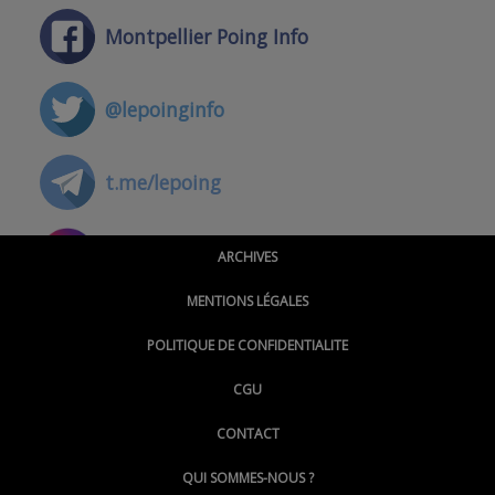
Montpellier Poing Info
@lepoinginfo
t.me/lepoing
@montpellierpoinginfo
ARCHIVES
MENTIONS LÉGALES
@lepoinginfo.bsky.social
POLITIQUE DE CONFIDENTIALITE
CGU
@LePoingMontpellier
CONTACT
QUI SOMMES-NOUS ?