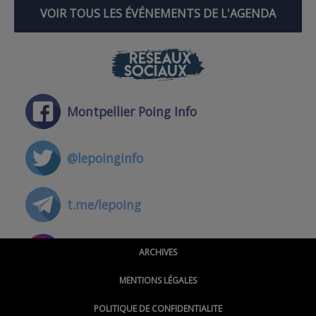
VOIR TOUS LES ÉVÉNEMENTS DE L'AGENDA
RÉSEAUX
SOCIAUX
Montpellier Poing Info
@lepoinginfo
t.me/lepoing
@montpellierpoinginfo
ARCHIVES
MENTIONS LÉGALES
@lepoinginfo.bsky.social
POLITIQUE DE CONFIDENTIALITE