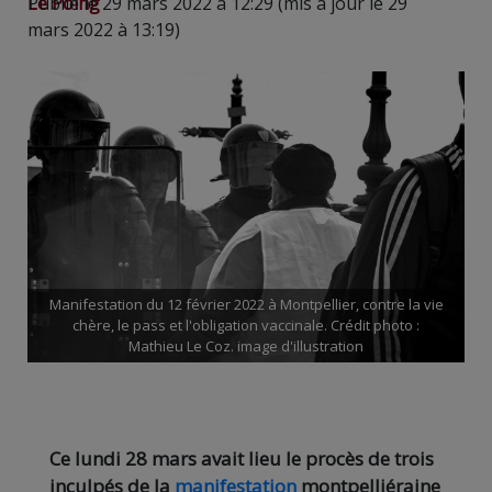
Le Poing
Publié le 29 mars 2022 à 12:29 (mis à jour le 29
mars 2022 à 13:19)
Manifestation du 12 février 2022 à Montpellier, contre la vie
chère, le pass et l'obligation vaccinale. Crédit photo :
Mathieu Le Coz. image d'illustration
Ce lundi 28 mars avait lieu le procès de trois
inculpés de la
manifestation
montpelliéraine