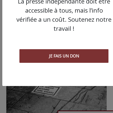
La presse indépendante doit être
accessible à tous, mais l’info
Partager
vérifiée a un coût. Soutenez notre
cet article :
travail !
ARTICLE SUIVANT :
JE FAIS UN DON