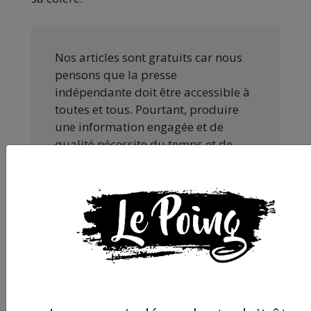
Nos articles sont gratuits car nous
pensons que la presse
indépendante doit être accessible à
toutes et tous. Pourtant, produire
une information engagée et de
qualité nécessite du temps et de
l’argent, surtout quand on refuse
d’être aux ordres de Bolloré et de
ses amis… Pourvu que ça dure ! Ça
tombe bien, ça ne tient qu’à vous :
JE FAIS UN DON