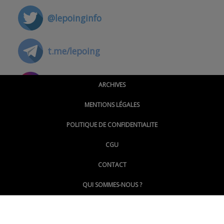
@lepoinginfo
t.me/lepoing
@montpellierpoinginfo
ARCHIVES
MENTIONS LÉGALES
@lepoinginfo.bsky.social
POLITIQUE DE CONFIDENTIALITE
CGU
@LePoingMontpellier
CONTACT
QUI SOMMES-NOUS ?